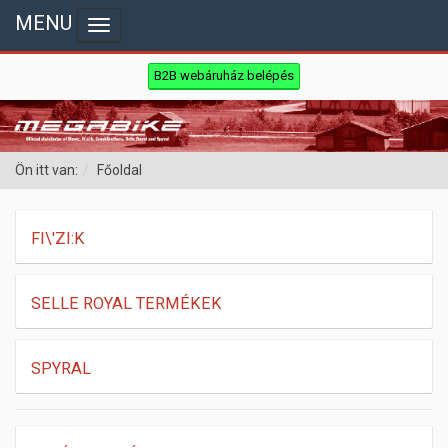
MENU
Toggle navigation
B2B webáruház belépés
Ön itt van:
Főoldal
FI\'ZI:K
SELLE ROYAL TERMÉKEK
SPYRAL