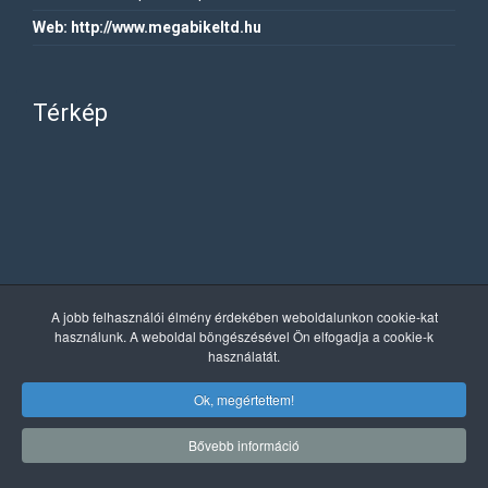
Web:
http://www.megabikeltd.hu
Térkép
A jobb felhasználói élmény érdekében weboldalunkon cookie-kat
használunk. A weboldal böngészésével Ön elfogadja a cookie-k
használatát.
Ok, megértettem!
Bővebb információ
Copyright © 2019 MegaBike. Minden jog fenntartva.