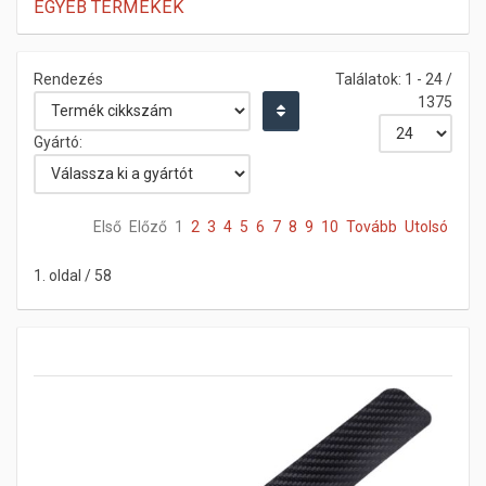
EGYÉB TERMÉKEK
Rendezés
Találatok: 1 - 24 /
1375
Gyártó:
Első
Előző
1
2
3
4
5
6
7
8
9
10
Tovább
Utolsó
1. oldal / 58