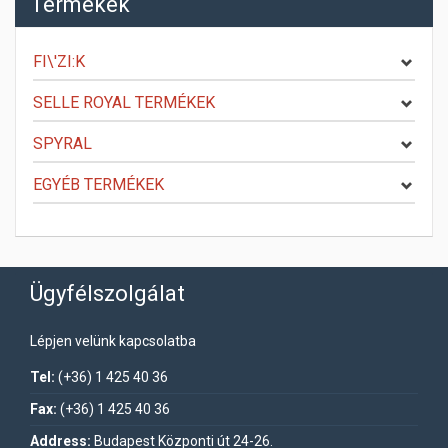
Termékek
FI\'ZI:K
SELLE ROYAL TERMÉKEK
SPYRAL
EGYÉB TERMÉKEK
Ügyfélszolgálat
Lépjen velünk kapcsolatba
Tel:
(+36) 1 425 40 36
Fax:
(+36) 1 425 40 36
Address:
Budapest Központi út 24-26.