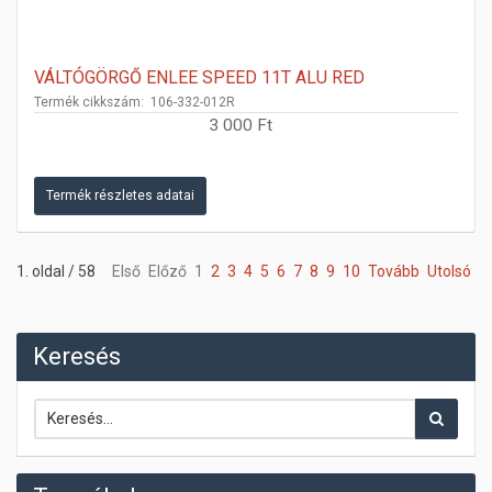
VÁLTÓGÖRGŐ ENLEE SPEED 11T ALU RED
Termék cikkszám: 106-332-012R
3 000 Ft
Termék részletes adatai
1. oldal / 58
Első
Előző
1
2
3
4
5
6
7
8
9
10
Tovább
Utolsó
Keresés