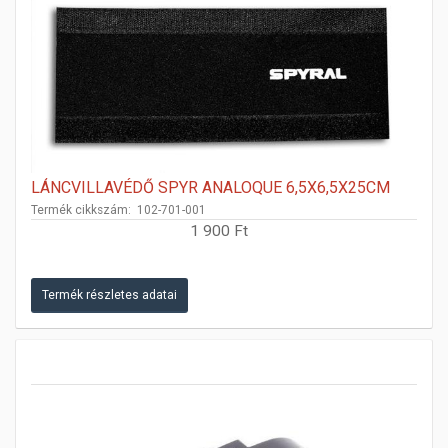
LÁNCVILLAVÉDŐ SPYR ANALOQUE 6,5X6,5X25CM
Termék cikkszám: 102-701-001
1 900 Ft
Termék részletes adatai