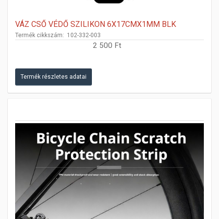
VÁZ CSŐ VÉDŐ SZILIKON 6X17CMX1MM BLK
Termék cikkszám: 102-332-003
2 500 Ft
Termék részletes adatai