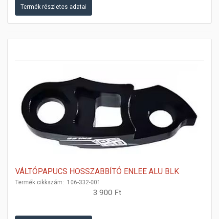
Termék részletes adatai
VÁLTÓPAPUCS HOSSZABBÍTÓ ENLEE ALU BLK
Termék cikkszám: 106-332-001
3 900 Ft