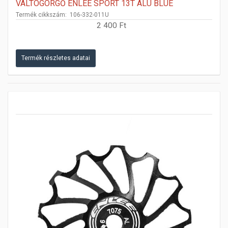
VÁLTÓGÖRGŐ ENLEE SPORT 13T ALU BLUE
Termék cikkszám: 106-332-011U
2 400 Ft
Termék részletes adatai