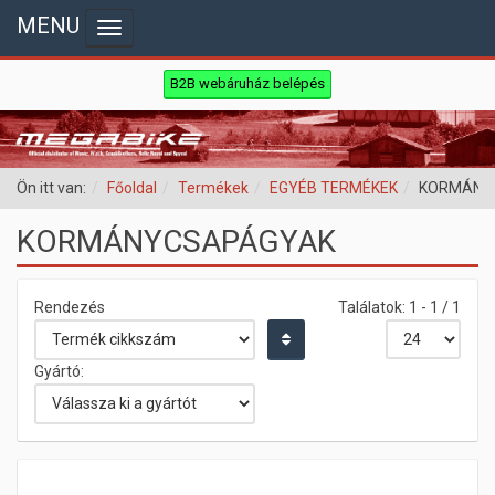
MENU
Toggle navigation
B2B webáruház belépés
Ön itt van:
Főoldal
Termékek
EGYÉB TERMÉKEK
KORMÁNY
KORMÁNYCSAPÁGYAK
Rendezés
Találatok: 1 - 1 / 1
Gyártó: