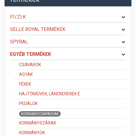
FI\'ZI:K
SELLE ROYAL TERMÉKEK
SPYRAL
EGYÉB TERMÉKEK
CSAVAROK
AGYAK
FÉKEK
HAJTÓMŰVEK, LÁNCKEREKEK É
PEDÁLOK
KORMÁNYCSAPÁGYAK
KORMÁNYSZÁRAK
KORMÁNYOK