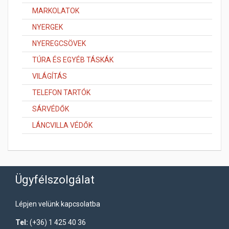
MARKOLATOK
NYERGEK
NYEREGCSÖVEK
TÚRA ÉS EGYÉB TÁSKÁK
VILÁGÍTÁS
TELEFON TARTÓK
SÁRVÉDŐK
LÁNCVILLA VÉDŐK
Ügyfélszolgálat
Lépjen velünk kapcsolatba
Tel:
(+36) 1 425 40 36