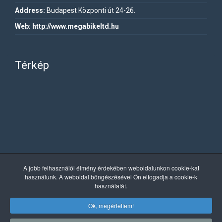
Address:
Budapest Központi út 24-26.
Web:
http://www.megabikeltd.hu
Térkép
A jobb felhasználói élmény érdekében weboldalunkon cookie-kat
használunk. A weboldal böngészésével Ön elfogadja a cookie-k
használatát.
Ok, megértettem!
Copyright © 2019 MegaBike. Minden jog fenntartva.