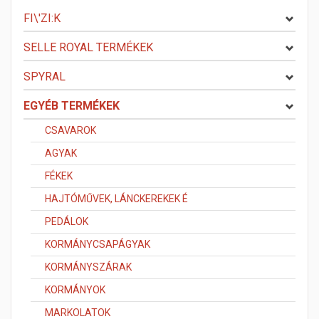
FI\'ZI:K
SELLE ROYAL TERMÉKEK
SPYRAL
EGYÉB TERMÉKEK
CSAVAROK
AGYAK
FÉKEK
HAJTÓMŰVEK, LÁNCKEREKEK É
PEDÁLOK
KORMÁNYCSAPÁGYAK
KORMÁNYSZÁRAK
KORMÁNYOK
MARKOLATOK