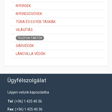
NYERGEK
NYEREGCSÖVEK
TÚRA ÉS EGYÉB TÁSKÁK
VILÁGÍTÁS
TELEFON TARTÓK
SÁRVÉDŐK
LÁNCVILLA VÉDŐK
Ügyfélszolgálat
Lépjen velünk kapcsolatba
Tel:
(+36) 1 425 40 36
Fax:
(+36) 1 425 40 36