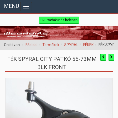
MENU
Toggle navigation
B2B webáruház belépés
Ön itt van:
Főoldal
Termékek
SPYRAL
FÉKEK
FÉK SPYRA
FÉK SPYRAL CITY PATKÓ 55-73MM
BLK FRONT