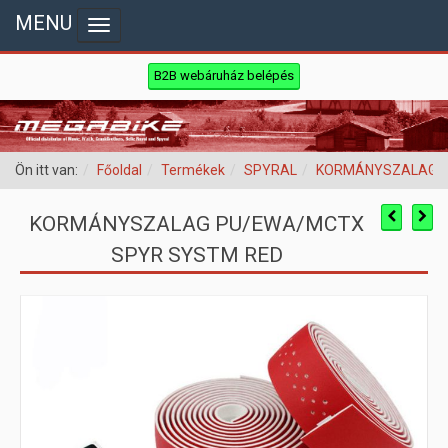
MENU
Toggle navigation
B2B webáruház belépés
Ön itt van:
Főoldal
Termékek
SPYRAL
KORMÁNYSZALAGO
KORMÁNYSZALAG PU/EWA/MCTX
SPYR SYSTM RED