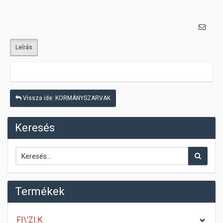
Leírás
Vissza ide: KORMÁNYSZARVAK
Keresés
Termékek
FI\'ZI:K