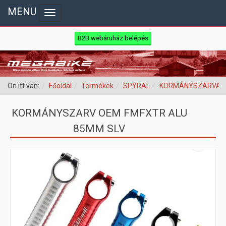
MENU
Toggle navigation
B2B webáruház belépés
Ön itt van:
Főoldal
Termékek
SPYRAL
KORMÁNYSZARVAK
KORMÁNYSZARV OEM FMFXTR ALU
85MM SLV