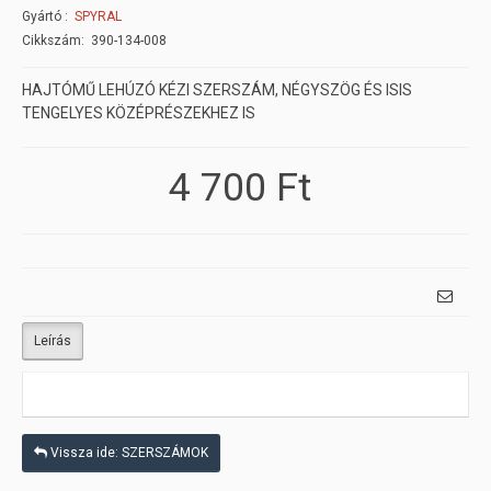
Gyártó
SPYRAL
Cikkszám: 390-134-008
HAJTÓMŰ LEHÚZÓ KÉZI SZERSZÁM, NÉGYSZÖG ÉS ISIS
TENGELYES KÖZÉPRÉSZEKHEZ IS
4 700 Ft
Leírás
Vissza ide: SZERSZÁMOK