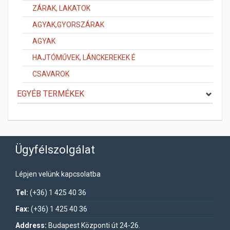
ZÁRAK, LAKATOK
AGYAK,GYORSZÁRAK
AGYAK
HAJTÓMŰVEK, LÁNCKEREKEK É
CSAVAROK
EGYÉB TERMÉKEK
Ügyfélszolgálat
Lépjen velünk kapcsolatba
Tel:
(+36) 1 425 40 36
Fax:
(+36) 1 425 40 36
Address:
Budapest Központi út 24-26.