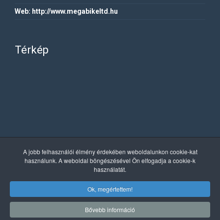
Web:
http://www.megabikeltd.hu
Térkép
A jobb felhasználói élmény érdekében weboldalunkon cookie-kat
használunk. A weboldal böngészésével Ön elfogadja a cookie-k
használatát.
Ok, megértettem!
Copyright © 2019 MegaBike. Minden jog fenntartva.
Bővebb információ