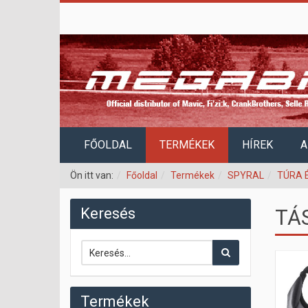
FŐOLDAL
TERMÉKEK
HÍREK
A
Ön itt van:
Főoldal
Termékek
SPYRAL
TÚRA 
Keresés
TÁ
Termékek