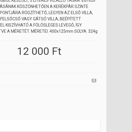
GBŐL KÉSZÜLT, 5 LITERES VÍZÁLLÓ TÁSKA. EGYEDI
ÁSÁNAK KÖSZÖNHETŐEN A KERÉKPÁR SZINTE
PONTJÁRA RÖGZÍTHETŐ, LEGYEN AZ ELSŐ VILLA,
FELSŐCSŐ VAGY GÁTSÓ VILLA, BEÉPÍTETT
EL KISZÍVHATÓ A FÖLÖSLEGES LEVEGŐ, ÍGY
VE A MÉRETÉT. MÉRETEI: 400x125mm SÚLYA: 324g
12 000 Ft