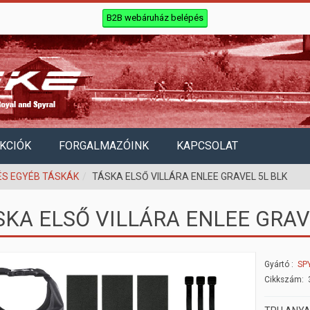
B2B webáruház belépés
KCIÓK
FORGALMAZÓINK
KAPCSOLAT
ÉS EGYÉB TÁSKÁK
TÁSKA ELSŐ VILLÁRA ENLEE GRAVEL 5L BLK
SKA ELSŐ VILLÁRA ENLEE GRAV
Gyártó
SP
Cikkszám: 