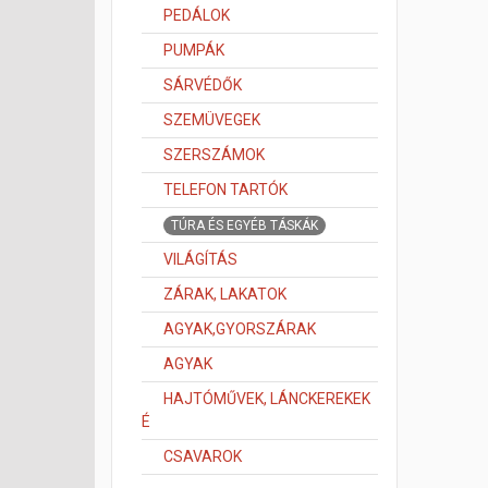
PEDÁLOK
PUMPÁK
SÁRVÉDŐK
SZEMÜVEGEK
SZERSZÁMOK
TELEFON TARTÓK
TÚRA ÉS EGYÉB TÁSKÁK
VILÁGÍTÁS
ZÁRAK, LAKATOK
AGYAK,GYORSZÁRAK
AGYAK
HAJTÓMŰVEK, LÁNCKEREKEK
É
CSAVAROK