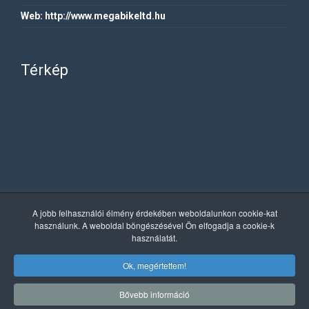
Web:
http://www.megabikeltd.hu
Térkép
A jobb felhasználói élmény érdekében weboldalunkon cookie-kat
használunk. A weboldal böngészésével Ön elfogadja a cookie-k
használatát.
Ok, megértettem!
Copyright © 2019 MegaBike. Minden jog fenntartva.
Bővebb információ