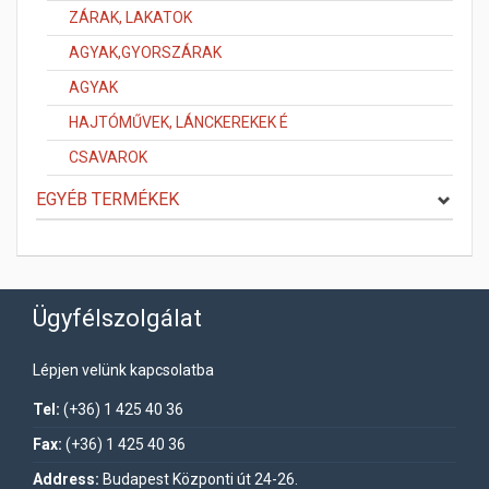
ZÁRAK, LAKATOK
AGYAK,GYORSZÁRAK
AGYAK
HAJTÓMŰVEK, LÁNCKEREKEK É
CSAVAROK
EGYÉB TERMÉKEK
Ügyfélszolgálat
Lépjen velünk kapcsolatba
Tel:
(+36) 1 425 40 36
Fax:
(+36) 1 425 40 36
Address:
Budapest Központi út 24-26.